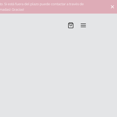
 Si está fuera del plazo puede contactar a través de
adas). Gracias!