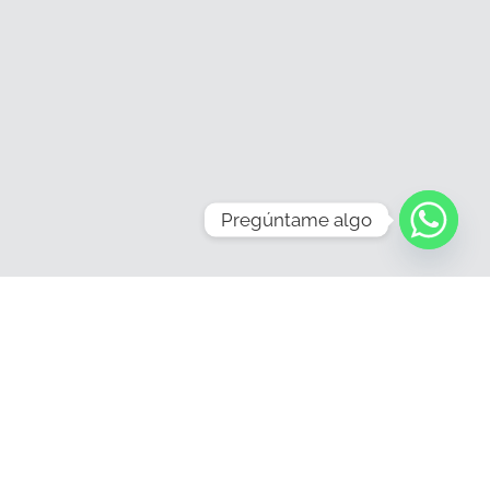
Pregúntame algo
de
WhatsApp
958007720