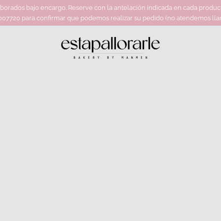
rados bajo encargo. Reserve con la antelación indicada en cada producto.
7720 para confirmar que podemos realizar su pedido (no atendemos llam