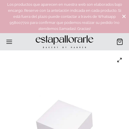
Los productos que aparecen en nuestra web son elaborados bajo
encargo. Reserve con la antelación indicada en cada producto. Si
está fuera del plazo puede contactar a través de Whatsapp
958007720 para confirmar que podemos realizar su pedido (no
atendemos llamadas). Gracias!