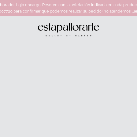
rados bajo encargo. Reserve con la antelación indicada en cada producto.
7720 para confirmar que podemos realizar su pedido (no atendemos llam