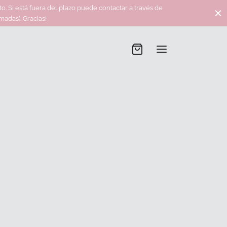
 Si está fuera del plazo puede contactar a través de
adas). Gracias!