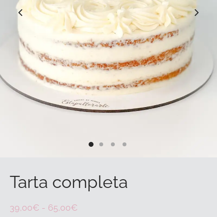
Tarta completa
Rango
39,00
€
-
65,00
€