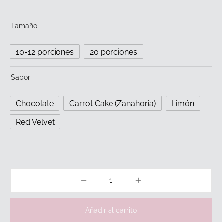
de
precios:
Tamaño
desde
39,00€
10-12 porciones
20 porciones
hasta
65,00€
Sabor
Chocolate
Carrot Cake (Zanahoria)
Limón
Red Velvet
Añadir al carrito