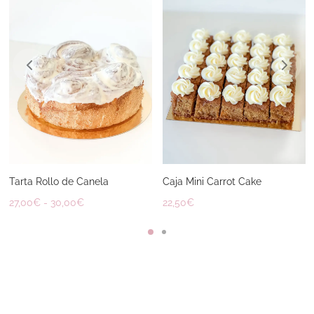
Tarta Rollo de Canela
Caja Mini Carrot Cake
Rango
27,00
€
-
30,00
€
22,50
€
de
precios:
desde
27,00€
hasta
30,00€