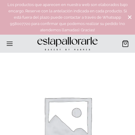
Los productos que aparecen en nuestra web son elaborados bajo
encargo. Reserve con la antelación indicada en cada producto. Si
está fuera del plazo puede contactar a través de Whatsapp
958007720 para confirmar que podemos realizar su pedido (no
atendemos llamadas). Gracias!